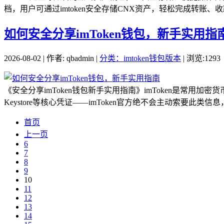
档，用户可通过imtoken安全存储CNX资产，轻松完成转账、收
如何安全分享imToken钱包，新手实用指
2026-08-02 | 作者: qbadmin |
分类：imtoken钱包版本
| 浏览:1293
《安全分享imToken钱包新手实用指南》imToken是
Keystore等核心凭证——imToken官方绝不会主动索要此类信息
首页
上一页
6
7
8
9
10
11
12
13
14