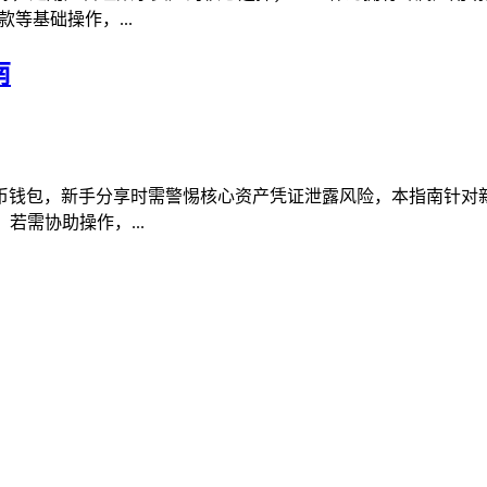
款等基础操作，...
南
常用加密货币钱包，新手分享时需警惕核心资产凭证泄露风险，本指南
，若需协助操作，...