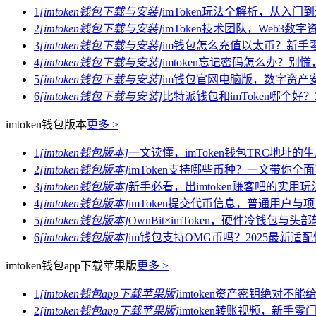
1
[imtoken钱包下载与安装]
imToken玩法全解析，从入
2
[imtoken钱包下载与安装]
imToken技术团队，Web3数
3
[imtoken钱包下载与安装]
im钱包怎么充值以太币？新手
4
[imtoken钱包下载与安装]
imtoken忘记密码怎么办？
5
[imtoken钱包下载与安装]
im钱包官网电脑版，数字资产
6
[imtoken钱包下载与安装]
比特派钱包和imToken哪个好
imtoken钱包版本
更多 >
1
[imtoken钱包版本]
一文读懂，imToken钱包TRC地址
2
[imtoken钱包版本]
imToken支持哪些币种？一文带你全
3
[imtoken钱包版本]
新手必看，出imtoken赚客吧的实用
4
[imtoken钱包版本]
imToken提交代币信息，普通用户与
5
[imtoken钱包版本]
OwnBit×imToken，硬件冷钱
6
[imtoken钱包版本]
im钱包支持OMG币吗？2025最新适
imtoken钱包app下载苹果版
更多 >
1
[imtoken钱包app下载苹果版]
imtoken资产密钥绝对
2
[imtoken钱包app下载苹果版]
imtoken转账视频，新