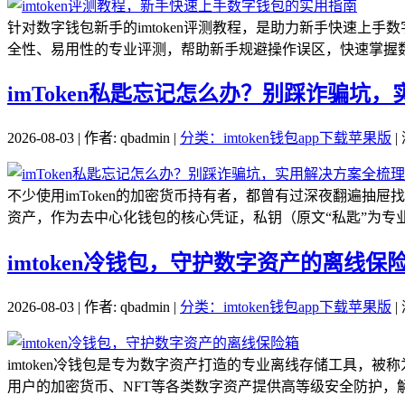
针对数字钱包新手的imtoken评测教程，是助力新手快速上手
全性、易用性的专业评测，帮助新手规避操作误区，快速掌握数字
imToken私匙忘记怎么办？别踩诈骗坑
2026-08-03 | 作者: qbadmin |
分类：imtoken钱包app下载苹果版
|
不少使用imToken的加密货币持有者，都曾有过深夜翻遍抽
资产，作为去中心化钱包的核心凭证，私钥（原文“私匙”为专业
imtoken冷钱包，守护数字资产的离线保
2026-08-03 | 作者: qbadmin |
分类：imtoken钱包app下载苹果版
|
imtoken冷钱包是专为数字资产打造的专业离线存储工具，
用户的加密货币、NFT等各类数字资产提供高等级安全防护，解