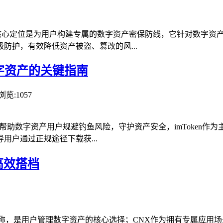
具，核心定位是为用户构建专属的数字资产密保防线，它针对数字
防护，有效降低资产被盗、篡改的风...
数字资产的关键指南
 浏览:1057
旨在帮助数字资产用户规避钓鱼风险，守护资产安全，imToke
户通过正规途径下载获...
高效搭档
著称，是用户管理数字资产的核心选择；CNX作为拥有专属应用场景