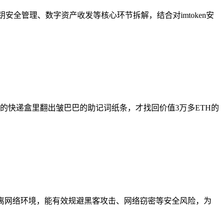
安全管理、数字资产收发等核心环节拆解，结合对imtoken安
年的快递盒里翻出皱巴巴的助记词纸条，才找回价值3万多ETH的
全脱离网络环境，能有效规避黑客攻击、网络窃密等安全风险，为