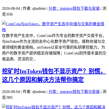
2026-08-04 | 作者: qbadmin |
分类：imtoken钱包下载与安装
| 浏
览:936
在数字资产生态中，CoinCola作为专业的数字资产交易平台，
与imToken作为主流的去中心化数字资产钱包，堪称存储与交
易领域的黄金搭档，imToken以安全可靠的私钥掌控能力，为
用户的数字资产提供稳定存储保障；CoinCola则凭借丰富的交
易品类、灵活的交...
挖矿时ImToken钱包不显示资产？别慌，
这几个原因和解决方法帮你搞定
2026-08-04 | 作者: qbadmin |
分类：imtoken钱包下载与安装
| 浏
览:985