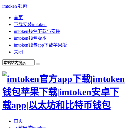
imtoken 钱包
首页
下载安装imtoken
imtoken钱包下载与安装
imtoken钱包版本
imtoken钱包app下载苹果版
关闭
首页
下载安装imtoken