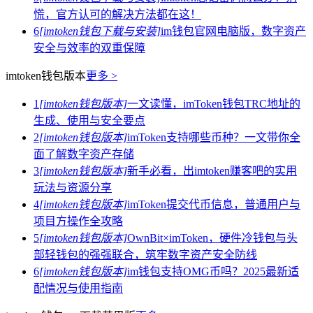
慌，官方认可的解决方法都在这！
6
[imtoken钱包下载与安装]
im钱包官网电脑版，数字资产
安全与效率的双重保障
imtoken钱包版本
更多 >
1
[imtoken钱包版本]
一文读懂，imToken钱包TRC地址的
生成、使用与安全要点
2
[imtoken钱包版本]
imToken支持哪些币种？一文带你全
面了解数字资产存储
3
[imtoken钱包版本]
新手必看，出imtoken赚客吧的实用
玩法与资源分享
4
[imtoken钱包版本]
imToken提交代币信息，普通用户与
项目方操作全攻略
5
[imtoken钱包版本]
OwnBit×imToken，硬件冷钱包与头
部轻钱包的强强联合，筑牢数字资产安全防线
6
[imtoken钱包版本]
im钱包支持OMG币吗？2025最新适
配情况与使用指南