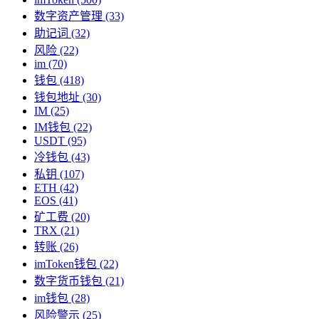
数字资产管理
(33)
助记词
(32)
风险
(22)
im
(70)
钱包
(418)
钱包地址
(30)
IM
(25)
IM钱包
(22)
USDT
(95)
冷钱包
(43)
私钥
(107)
ETH
(42)
EOS
(41)
矿工费
(20)
TRX
(21)
转账
(26)
imToken钱包
(22)
数字货币钱包
(21)
im钱包
(28)
风险警示
(25)