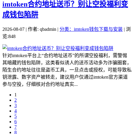
imtoken合约地址送币？别让空投福利变
成钱包陷阱
2026-08-07 | 作者: qbadmin |
分类：imtoken钱包下载与安装
| 浏
览:848
针对imtoken平台上“合约地址送币”的所谓空投福利，需警惕
其暗藏的钱包陷阱，这类看似诱人的送币活动多为诈骗圈套，
陌生合约地址往往是盗币工具，一旦点击或授权，可能导致私
钥泄露、数字资产被转走，建议用户仅通过imtoken官方渠道
参与空投，仔细核对合约地址真实...
1
2
3
4
5
6
7
8