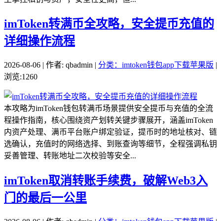
imToken转满币全攻略，安全提币充值的
详细操作流程
2026-08-06 | 作者: qbadmin |
分类：imtoken钱包app下载苹果版
|
浏览:1260
本攻略为imToken钱包转满币场景提供安全提币与充值的全流
程操作指南，核心围绕资产划转关键步骤展开，涵盖imToken
内资产处理、满币平台账户绑定验证，提币时的地址核对、链
选确认，充值时的网络选择、到账查询等细节，全程强调私钥
妥善管理、转账地址二次校验等安全...
imToken取消转账手续费，破解Web3入
门的最后一公里