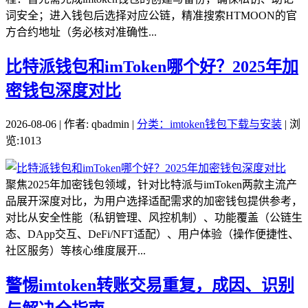
词安全；进入钱包后选择对应公链，精准搜索HTMOON的官
方合约地址（务必核对准确性...
比特派钱包和imToken哪个好？2025年加
密钱包深度对比
2026-08-06 | 作者: qbadmin |
分类：imtoken钱包下载与安装
| 浏
览:1013
聚焦2025年加密钱包领域，针对比特派与imToken两款主流产
品展开深度对比，为用户选择适配需求的加密钱包提供参考，
对比从安全性能（私钥管理、风控机制）、功能覆盖（公链生
态、DApp交互、DeFi/NFT适配）、用户体验（操作便捷性、
社区服务）等核心维度展开...
警惕imtoken转账交易重复，成因、识别