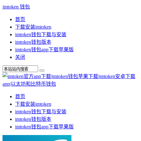
imtoken 钱包
首页
下载安装imtoken
imtoken钱包下载与安装
imtoken钱包版本
imtoken钱包app下载苹果版
关闭
首页
下载安装imtoken
imtoken钱包下载与安装
imtoken钱包版本
imtoken钱包app下载苹果版