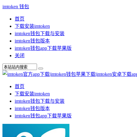
imtoken 钱包
首页
下载安装imtoken
imtoken钱包下载与安装
imtoken钱包版本
imtoken钱包app下载苹果版
关闭
首页
下载安装imtoken
imtoken钱包下载与安装
imtoken钱包版本
imtoken钱包app下载苹果版