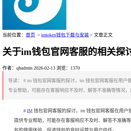
当前位置：
首页
>
imtoken钱包下载与安装
> 文章正文
关于im钱包官网客服的相关探
作者：qbadmin
2026-02-13
浏览：1370
导读：
# im 钱包官网客服的探讨，im 钱包官网客服
专业帮助，可能存在客服响应不及时、解答不准确等情况，良
#
IM
钱包官网客服的探讨，im 钱包官网客服在用
提供专业帮助，可能存在客服响应不及时、解答不准确等
包的使用体验，促进钱包的良好运营与用户信任。