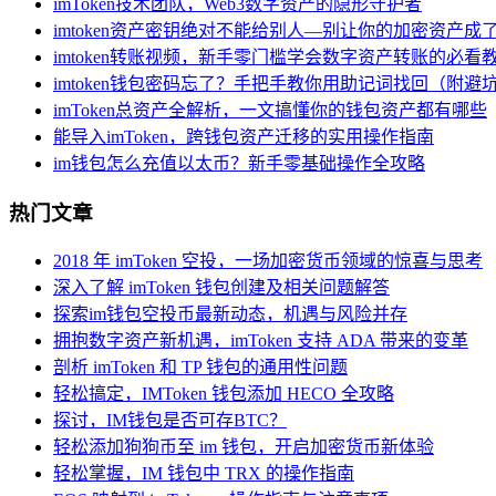
imToken技术团队，Web3数字资产的隐形守护者
imtoken资产密钥绝对不能给别人—别让你的加密资产成
imtoken转账视频，新手零门槛学会数字资产转账的必看
imtoken钱包密码忘了？手把手教你用助记词找回（附避
imToken总资产全解析，一文搞懂你的钱包资产都有哪些
能导入imToken，跨钱包资产迁移的实用操作指南
im钱包怎么充值以太币？新手零基础操作全攻略
热门文章
2018 年 imToken 空投，一场加密货币领域的惊喜与思考
深入了解 imToken 钱包创建及相关问题解答
探索im钱包空投币最新动态，机遇与风险并存
拥抱数字资产新机遇，imToken 支持 ADA 带来的变革
剖析 imToken 和 TP 钱包的通用性问题
轻松搞定，IMToken 钱包添加 HECO 全攻略
探讨，IM钱包是否可存BTC？
轻松添加狗狗币至 im 钱包，开启加密货币新体验
轻松掌握，IM 钱包中 TRX 的操作指南