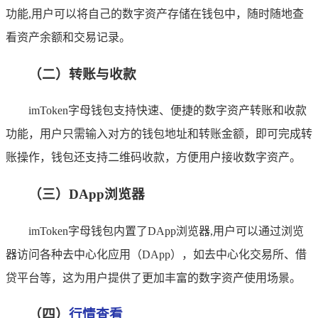
功能,用户可以将自己的数字资产存储在钱包中，随时随地查
看资产余额和交易记录。
（二）转账与收款
imToken字母钱包支持快速、便捷的数字资产转账和收款
功能，用户只需输入对方的钱包地址和转账金额，即可完成转
账操作，钱包还支持二维码收款，方便用户接收数字资产。
（三）DApp浏览器
imToken字母钱包内置了DApp浏览器,用户可以通过浏览
器访问各种去中心化应用（DApp），如去中心化交易所、借
贷平台等，这为用户提供了更加丰富的数字资产使用场景。
（四）
行情查看