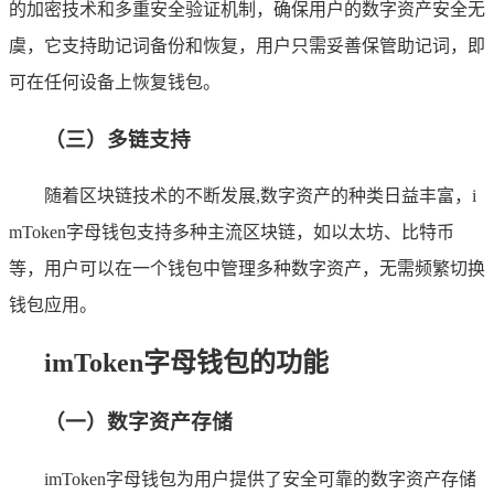
的加密技术和多重安全验证机制，确保用户的数字资产安全无
虞，它支持助记词备份和恢复，用户只需妥善保管助记词，即
可在任何设备上恢复钱包。
（三）多链支持
随着区块链技术的不断发展,数字资产的种类日益丰富，i
mToken字母钱包支持多种主流区块链，如以太坊、比特币
等，用户可以在一个钱包中管理多种数字资产，无需频繁切换
钱包应用。
imToken字母钱包的功能
（一）数字资产存储
imToken字母钱包为用户提供了安全可靠的数字资产存储