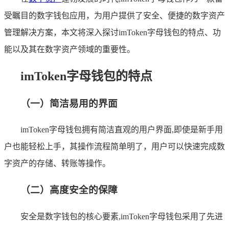
受瞩目的数字钱包应用，为用户提供了安全、便捷的数字资产
管理解决方案，本文将深入探讨imToken字母钱包的特点、功
能以及其在数字资产领域的重要性。
imToken字母钱包的特点
（一）简洁易用的界面
imToken字母钱包拥有简洁直观的用户界面,即使是新手用
户也能轻松上手，其操作流程简单明了，用户可以快速完成数
字资产的存储、转账等操作。
（二）高度安全的保障
安全是数字钱包的核心要素,imToken字母钱包采用了先进