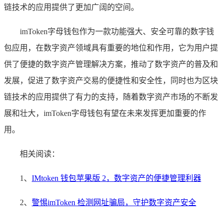
链技术的应用提供了更加广阔的空间。
imToken字母钱包作为一款功能强大、安全可靠的数字钱
包应用，在数字资产领域具有重要的地位和作用，它为用户提
供了便捷的数字资产管理解决方案，推动了数字资产的普及和
发展，促进了数字资产交易的便捷性和安全性，同时也为区块
链技术的应用提供了有力的支持，随着数字资产市场的不断发
展和壮大，imToken字母钱包有望在未来发挥更加重要的作
用。
相关阅读：
1、
IMtoken 钱包苹果版 2，数字资产的便捷管理利器
2、
警惕imToken 检测网址骗局，守护数字资产安全