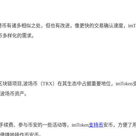
特币有诸多相似之处，但也有改进，像更快的交易确认速度，imT
币多样化的需求。
链项目,波场币（TRX）在其生态中占据重要地位，imTok
管波场币资产。
续费、参与币安的一些活动等，imToken
支持币
安币，方便了
n便捷地操作币安币。