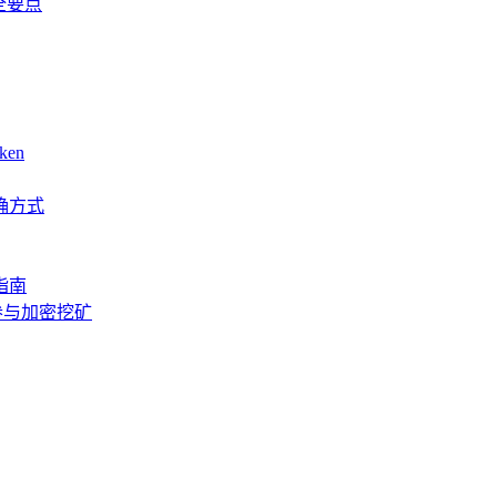
全要点
en
确方式
指南
本参与加密挖矿