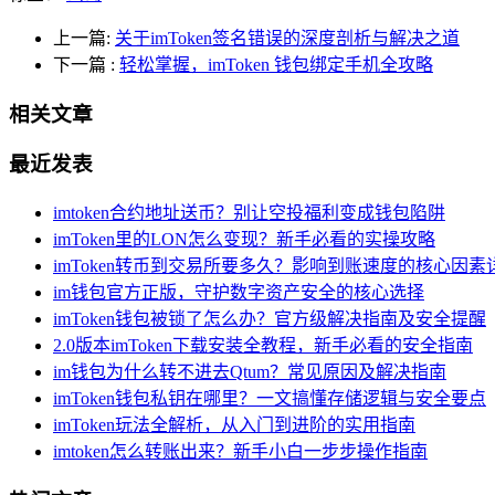
上一篇:
关于imToken签名错误的深度剖析与解决之道
下一篇
:
轻松掌握，imToken 钱包绑定手机全攻略
相关文章
最近发表
imtoken合约地址送币？别让空投福利变成钱包陷阱
imToken里的LON怎么变现？新手必看的实操攻略
imToken转币到交易所要多久？影响到账速度的核心因素
im钱包官方正版，守护数字资产安全的核心选择
imToken钱包被锁了怎么办？官方级解决指南及安全提醒
2.0版本imToken下载安装全教程，新手必看的安全指南
im钱包为什么转不进去Qtum？常见原因及解决指南
imToken钱包私钥在哪里？一文搞懂存储逻辑与安全要点
imToken玩法全解析，从入门到进阶的实用指南
imtoken怎么转账出来？新手小白一步步操作指南