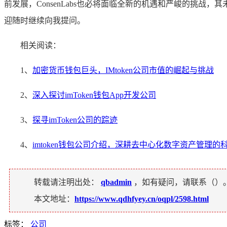
前发展，ConsenLabs也必将面临全新的机遇和严峻的挑
迎随时继续向我提问。
相关阅读：
1、
加密货币钱包巨头，IMtoken公司市值的崛起与挑战
2、
深入探讨imToken钱包App开发公司
3、
探寻imToken公司的踪迹
4、
imtoken钱包公司介绍，深耕去中心化数字资产管理的
转载请注明出处：
qbadmin
，如有疑问，请联系（
）
本文地址：
https://www.qdhfyey.cn/oqpl/2598.html
标签：
公司