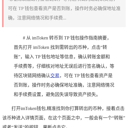
可在 TP 钱包查看资产是否到账，操作时务必确保地址准
确，注意网络情况和手续费...
# 从 imToken 转币到 TP 钱包操作指南摘要，
首先打开 imToken 找到需转出的币种，点击“转
账”，输入 TP 钱包地址等信息，确认转账金额和
手续费等，仔细核对地址无误后进行签名确认，等
待区块链网络确认
交易
，可在 TP 钱包查看资产是
否到账，操作时务必确保地址准确，注意网络情况
和手续费设置，避免因失误导致资产损失。
打开imToken钱包,精准找到你打算转出的币种，接着点击
该币种进入详情页面，在这个页面之中，一般会有一个“转账”
或者“发送”的按钮，果断点击它。