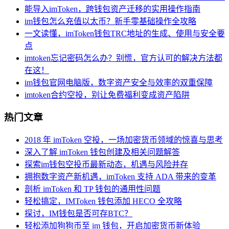
能导入imToken，跨钱包资产迁移的实用操作指南
im钱包怎么充值以太币？新手零基础操作全攻略
一文读懂，imToken钱包TRC地址的生成、使用与安全要
点
imtoken忘记密码怎么办？别慌，官方认可的解决方法都
在这！
im钱包官网电脑版，数字资产安全与效率的双重保障
imtoken合约空投，别让免费福利变成资产陷阱
热门文章
2018 年 imToken 空投，一场加密货币领域的惊喜与思考
深入了解 imToken 钱包创建及相关问题解答
探索im钱包空投币最新动态，机遇与风险并存
拥抱数字资产新机遇，imToken 支持 ADA 带来的变革
剖析 imToken 和 TP 钱包的通用性问题
轻松搞定，IMToken 钱包添加 HECO 全攻略
探讨，IM钱包是否可存BTC？
轻松添加狗狗币至 im 钱包，开启加密货币新体验