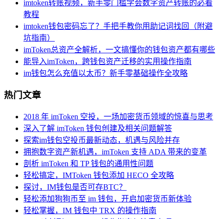
imtoken转账视频，新手零门槛学会数字资产转账的必看
教程
imtoken钱包密码忘了？手把手教你用助记词找回（附避
坑指南）
imToken总资产全解析，一文搞懂你的钱包资产都有哪些
能导入imToken，跨钱包资产迁移的实用操作指南
im钱包怎么充值以太币？新手零基础操作全攻略
热门文章
2018 年 imToken 空投，一场加密货币领域的惊喜与思考
深入了解 imToken 钱包创建及相关问题解答
探索im钱包空投币最新动态，机遇与风险并存
拥抱数字资产新机遇，imToken 支持 ADA 带来的变革
剖析 imToken 和 TP 钱包的通用性问题
轻松搞定，IMToken 钱包添加 HECO 全攻略
探讨，IM钱包是否可存BTC？
轻松添加狗狗币至 im 钱包，开启加密货币新体验
轻松掌握，IM 钱包中 TRX 的操作指南