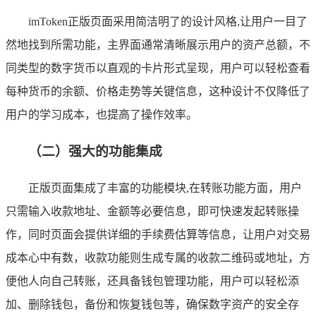
imToken正版页面采用简洁明了的设计风格,让用户一目了
然地找到所需功能，主界面通常清晰展示用户的资产总额，不
同类型的数字货币以直观的卡片形式呈现，用户可以轻松查看
每种货币的余额、价格走势等关键信息，这种设计不仅降低了
用户的学习成本，也提高了操作效率。
（二）强大的功能集成
正版页面集成了丰富的功能模块,在转账功能方面，用户
只需输入收款地址、金额等必要信息，即可快速发起转账操
作，同时页面会提供详细的手续费估算等信息，让用户对交易
成本心中有数，收款功能则生成专属的收款二维码或地址，方
便他人向自己转账，还具备钱包管理功能，用户可以轻松添
加、删除钱包，备份和恢复钱包等，确保数字资产的安全存