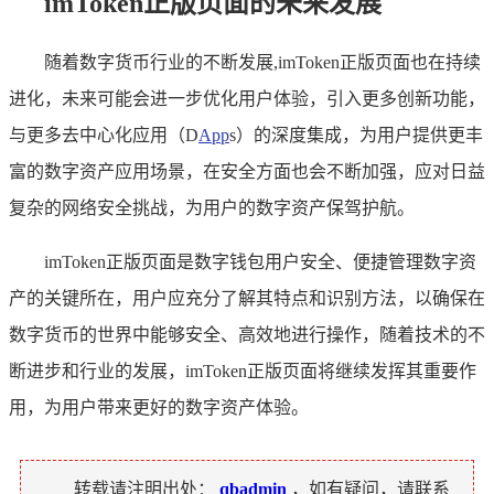
imToken正版页面的未来发展
随着数字货币行业的不断发展,imToken正版页面也在持续
进化，未来可能会进一步优化用户体验，引入更多创新功能，
与更多去中心化应用（D
App
s）的深度集成，为用户提供更丰
富的数字资产应用场景，在安全方面也会不断加强，应对日益
复杂的网络安全挑战，为用户的数字资产保驾护航。
imToken正版页面是数字钱包用户安全、便捷管理数字资
产的关键所在，用户应充分了解其特点和识别方法，以确保在
数字货币的世界中能够安全、高效地进行操作，随着技术的不
断进步和行业的发展，imToken正版页面将继续发挥其重要作
用，为用户带来更好的数字资产体验。
转载请注明出处：
qbadmin
，如有疑问，请联系