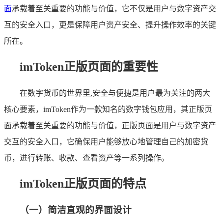
面
承载着至关重要的功能与价值，它不仅是用户与数字资产交
互的安全入口，更是保障用户资产安全、提升操作效率的关键
所在。
imToken正版页面的重要性
在数字货币的世界里,安全与便捷是用户最为关注的两大
核心要素，imToken作为一款知名的数字钱包应用，其正版页
面承载着至关重要的功能与价值，正版页面是用户与数字资产
交互的安全入口，它确保用户能够放心地管理自己的加密货
币，进行转账、收款、查看资产等一系列操作。
imToken正版页面的特点
（一）简洁直观的界面设计