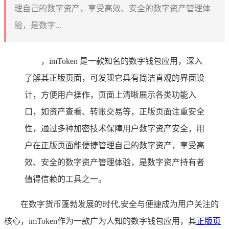
理自己的数字资产，享受高效、安全的数字资产管理体
验，是数字...
，imToken 是一款知名的数字钱包应用，深入
了解其正版页面，可发现它具有简洁直观的界面设
计，方便用户操作，页面上清晰展示各类功能入
口，如资产查看、转账交易等，正版页面注重安全
性，通过多种加密技术保障用户数字资产安全，用
户在正版页面能便捷管理自己的数字资产，享受高
效、安全的数字资产管理体验，是数字资产持有者
值得信赖的工具之一。
在数字货币蓬勃发展的时代,安全与便捷成为用户关注的
核心，imToken作为一款广为人知的数字钱包应用，其
正版页