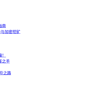
指南
本参与加密挖矿
骗！
客之手
进阶之路