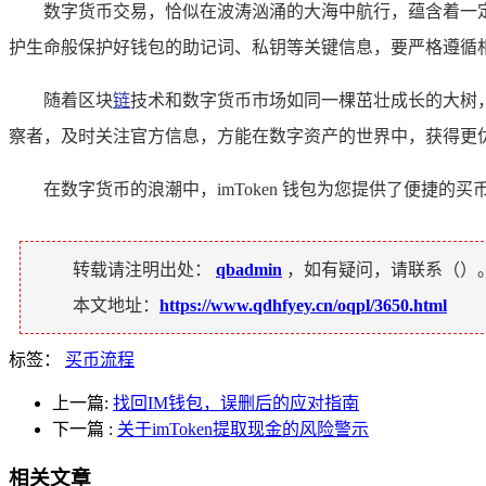
数字货币交易，恰似在波涛汹涌的大海中航行，蕴含着一定的
护生命般保护好钱包的助记词、私钥等关键信息，要严格遵循
随着区块
链
技术和数字货币市场如同一棵茁壮成长的大树，
察者，及时关注官方信息，方能在数字资产的世界中，获得更
在数字货币的浪潮中，imToken 钱包为您提供了便捷
转载请注明出处：
qbadmin
，如有疑问，请联系（
）
本文地址：
https://www.qdhfyey.cn/oqpl/3650.html
标签：
买币流程
上一篇:
找回IM钱包，误删后的应对指南
下一篇
:
关于imToken提取现金的风险警示
相关文章