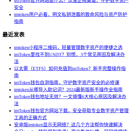
imToken官方网站是什么？认准正规渠道，守护数字资产
安全
imtoken用户必看，明文私钥泄露的致命风险与资产防护
指南
最近发表
imtoken小程序二维码，轻量管理数字资产的便捷之选
imToken里找不到USDT？别慌，3个常见原因及解决办
法
以太雾（ETFS）如何充值到imToken？新手完整操作指
南
imToken钱包自测指南，守护数字资产安全的必修课
imtoken从哪导入助记词？2024最新版新手操作全指南
imToken钱包地址无效？一文搞懂6大核心原因及解决办
法
imToken钱包官方网站下载，安全获取专业数字资产管理
工具的正确方式
安卓版imtoken显示无网络？这几个方法帮你快速解决