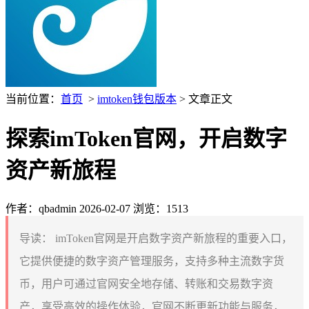
当前位置：
首页
>
imtoken钱包版本
> 文章正文
探索imToken官网，开启数字
资产新旅程
作者：qbadmin
2026-02-07
浏览：1513
导读：
imToken官网是开启数字资产新旅程的重要入口，
它提供便捷的数字资产管理服务，支持多种主流数字货
币，用户可通过官网安全地存储、转账和交易数字资
产，享受高效的操作体验，官网不断更新功能与服务，