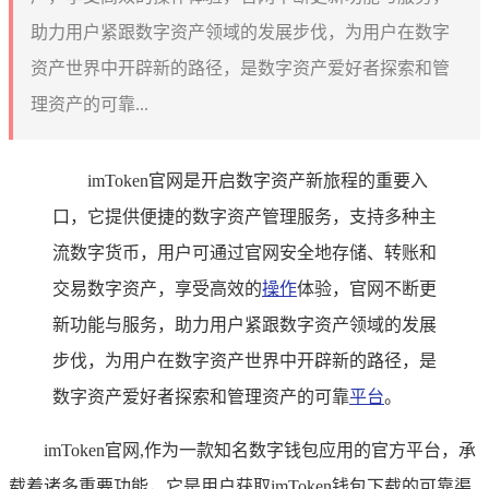
助力用户紧跟数字资产领域的发展步伐，为用户在数字
资产世界中开辟新的路径，是数字资产爱好者探索和管
理资产的可靠...
imToken官网是开启数字资产新旅程的重要入
口，它提供便捷的数字资产管理服务，支持多种主
流数字货币，用户可通过官网安全地存储、转账和
交易数字资产，享受高效的
操作
体验，官网不断更
新功能与服务，助力用户紧跟数字资产领域的发展
步伐，为用户在数字资产世界中开辟新的路径，是
数字资产爱好者探索和管理资产的可靠
平台
。
imToken官网,作为一款知名数字钱包应用的官方平台，承
载着诸多重要功能，它是用户获取imToken钱包下载的可靠渠