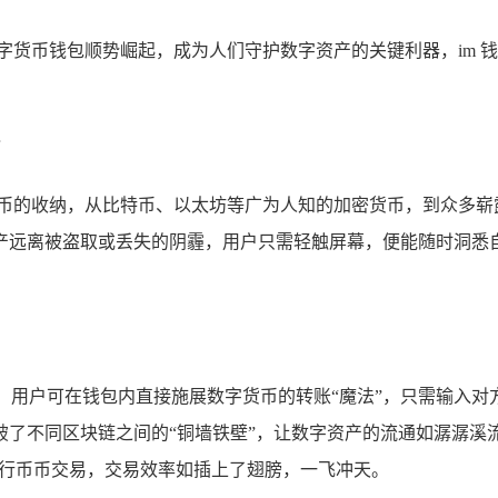
字货币钱包顺势崛起，成为人们守护数字资产的关键利器，im 
货币的收纳，从比特币、以太坊等广为人知的加密货币，到众多
产远离被盗取或丢失的阴霾，用户只需轻触屏幕，便能随时洞悉
桥”，用户可在钱包内直接施展数字货币的转账“魔法”，只需输入
了不同区块链之间的“铜墙铁壁”，让数字资产的流通如潺潺溪流
进行币币交易，交易效率如插上了翅膀，一飞冲天。