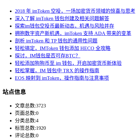
2018 年 imToken 空投，一场加密货币领域的惊喜与思考
深入了解 imToken 钱包创建及相关问题解答
探索im钱包空投币最新动态，机遇与风险并存
拥抱数字资产新机遇，imToken 支持 ADA 带来的变革
剖析 imToken 和 TP 钱包的通用性问题
轻松搞定，IMToken 钱包添加 HECO 全攻略
探讨，IM钱包是否可存BTC？
轻松添加狗狗币至 im 钱包，开启加密货币新体验
轻松掌握，IM 钱包中 TRX 的操作指南
EOS 映射到 imToken，操作指南与注意事项
站点信息
文章总数:3723
页面总数:0
分类总数:4
标签总数:1920
评论总数:0