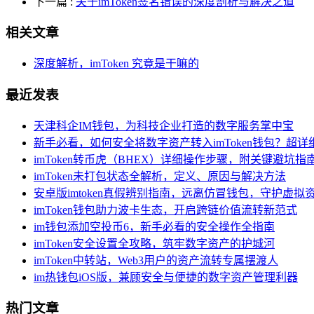
下一篇
:
关于imToken签名错误的深度剖析与解决之道
相关文章
深度解析，imToken 究竟是干嘛的
最近发表
天津科企IM钱包，为科技企业打造的数字服务掌中宝
新手必看，如何安全将数字资产转入imToken钱包？超
imToken转币虎（BHEX）详细操作步骤，附关键避坑指
imToken未打包状态全解析，定义、原因与解决方法
安卓版imtoken真假辨别指南，远离仿冒钱包，守护虚拟
imToken钱包助力波卡生态，开启跨链价值流转新范式
im钱包添加空投币6，新手必看的安全操作全指南
imToken安全设置全攻略，筑牢数字资产的护城河
imToken中转站，Web3用户的资产流转专属摆渡人
im热钱包iOS版，兼顾安全与便捷的数字资产管理利器
热门文章