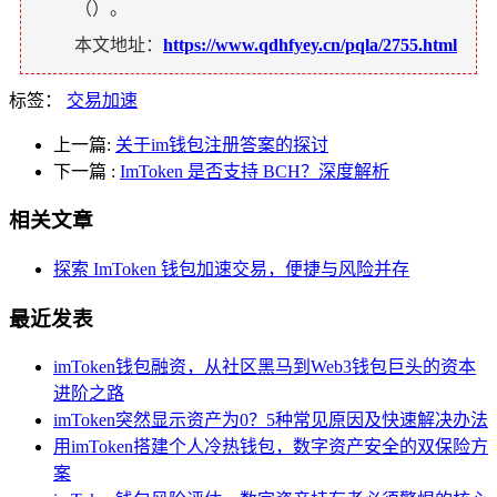
（
）。
本文地址：
https://www.qdhfyey.cn/pqla/2755.html
标签：
交易加速
上一篇:
关于im钱包注册答案的探讨
下一篇
:
ImToken 是否支持 BCH？深度解析
相关文章
探索 ImToken 钱包加速交易，便捷与风险并存
最近发表
imToken钱包融资，从社区黑马到Web3钱包巨头的资本
进阶之路
imToken突然显示资产为0？5种常见原因及快速解决办法
用imToken搭建个人冷热钱包，数字资产安全的双保险方
案