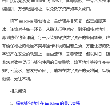
击链接后竟索要 imToken 钱包地址，此等情形，十有八九是诈
骗陷阱，万勿轻抛地址，以免数字资产如羊入虎口。
填写 imToken 钱包地址，虽步骤并非繁复，然需如履薄
冰，谨慎对待每一环节，从确认币种对应，到仔细核对地址，
再到防范钓鱼诈骗，每一步皆如守护数字资产的坚固堡垒，唯
有确保地址的毫厘不爽与操作环境的固若金汤，方能让您的数
字资产在安全的轨道上，自由流转、妥善管理，假以时日，随
着您对数字货币与钱包使用的日益熟稔，填写地址等操作亦会
如行云流水，愈发得心应手，助您在数字资产的天地间，纵横
驰骋、无往不利。
相关阅读：
1、
探究钱包地址在 imToken 的显示奥秘