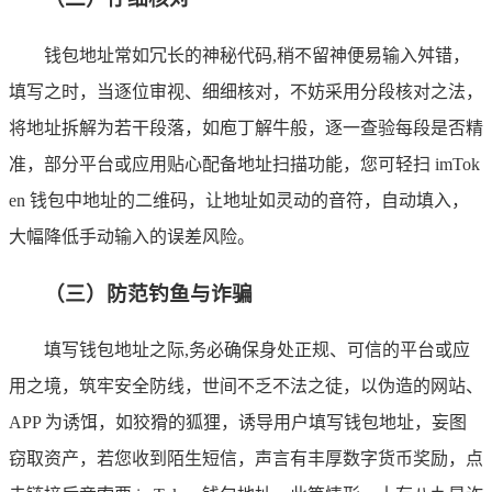
钱包地址常如冗长的神秘代码,稍不留神便易输入舛错，
填写之时，当逐位审视、细细核对，不妨采用分段核对之法，
将地址拆解为若干段落，如庖丁解牛般，逐一查验每段是否精
准，部分平台或应用贴心配备地址扫描功能，您可轻扫 imTok
en 钱包中地址的二维码，让地址如灵动的音符，自动填入，
大幅降低手动输入的误差风险。
（三）防范钓鱼与诈骗
填写钱包地址之际,务必确保身处正规、可信的平台或应
用之境，筑牢安全防线，世间不乏不法之徒，以伪造的网站、
APP 为诱饵，如狡猾的狐狸，诱导用户填写钱包地址，妄图
窃取资产，若您收到陌生短信，声言有丰厚数字货币奖励，点