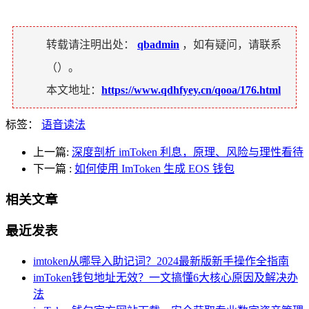
转载请注明出处：
qbadmin
，如有疑问，请联系
（
）。
本文地址：
https://www.qdhfyey.cn/qooa/176.html
标签：
语音读法
上一篇:
深度剖析 imToken 利息，原理、风险与理性看待
下一篇
:
如何使用 ImToken 生成 EOS 钱包
相关文章
最近发表
imtoken从哪导入助记词？2024最新版新手操作全指南
imToken钱包地址无效？一文搞懂6大核心原因及解决办
法