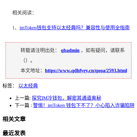
相关阅读：
1、
imToken钱包支持以太经典吗？兼容性与使用全指南
转载请注明出处：
qbadmin
，如有疑问，请联系
（
）。
本文地址：
https://www.qdhfyey.cn/qooa/2593.html
标签：
以太经典
上一篇:
探究IM冷钱包，解密其通道奥秘
下一篇
:
警惕！imToken 钱包下不了？小心陷入诈骗陷阱
相关文章
最近发表