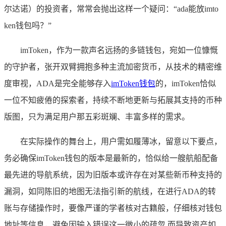
尔达诺）的投资者，常常会抛出这样一个疑问：“ada能放imto
ken钱包吗？”
imToken，作为一款声名远扬的多链钱包，宛如一位慷慨
的守护者，张开双臂拥抱多种主流加密货币，从技术的精密维
度审视，ADA是完全能够存入
imToken钱包
的，imToken恰似
一位不知疲倦的探索者，持续不断地更新与拓展其支持的币种
版图，只为满足用户那五彩斑斓、丰富多样的需求。
在实际操作的舞台上，用户需如履薄冰，留意以下要点，
务必确保imToken钱包的版本是最新的，恰似给一艘航船配备
最先进的导航系统，因为旧版本或许存在对某些新币种支持的
漏洞，如同陈旧的地图无法指引新的航线，在进行ADA的转
账与存储操作时，要像严谨的学者核对古籍般，仔细核对钱包
地址等信息，避免因输入错误这一微小的疏忽,而导致资产如