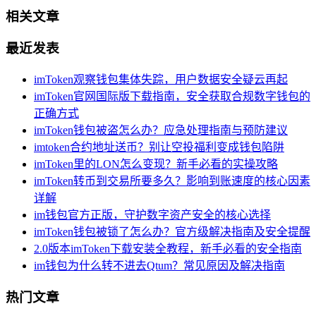
相关文章
最近发表
imToken观察钱包集体失踪，用户数据安全疑云再起
imToken官网国际版下载指南，安全获取合规数字钱包的
正确方式
imToken钱包被盗怎么办？应急处理指南与预防建议
imtoken合约地址送币？别让空投福利变成钱包陷阱
imToken里的LON怎么变现？新手必看的实操攻略
imToken转币到交易所要多久？影响到账速度的核心因素
详解
im钱包官方正版，守护数字资产安全的核心选择
imToken钱包被锁了怎么办？官方级解决指南及安全提醒
2.0版本imToken下载安装全教程，新手必看的安全指南
im钱包为什么转不进去Qtum？常见原因及解决指南
热门文章