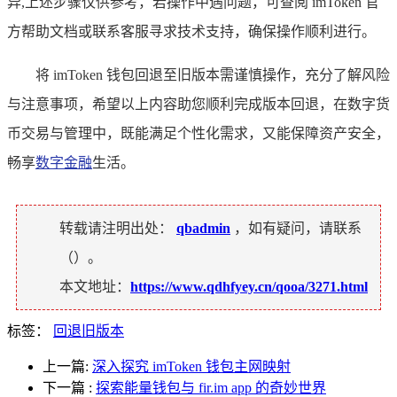
异,上述步骤仅供参考，若操作中遇问题，可查阅 imToken 官
方帮助文档或联系客服寻求技术支持，确保操作顺利进行。
将 imToken 钱包回退至旧版本需谨慎操作，充分了解风险
与注意事项，希望以上内容助您顺利完成版本回退，在数字货
币交易与管理中，既能满足个性化需求，又能保障资产安全，
畅享
数字金融
生活。
转载请注明出处：
qbadmin
，如有疑问，请联系
（
）。
本文地址：
https://www.qdhfyey.cn/qooa/3271.html
标签：
回退旧版本
上一篇:
深入探究 imToken 钱包主网映射
下一篇
:
探索能量钱包与 fir.im app 的奇妙世界