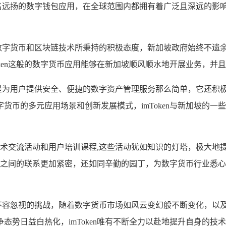
款声名远扬的数字钱包应用，在全球范围内都拥有着广泛且深远的影
加坡对数字货币和区块链技术所秉持的积极态度，新加坡政府始终不
oken这般的数字货币应用能够在新加坡顺风顺水地开展业务，并
非仅仅是为用户提供安全、便捷的数字资产管理服务那么简单，它还
货币的多元应用场景和创新发展模式，imToken与新加坡的
呈的技术交流活动和用户培训课程,这些活动犹如知识的灯塔，极大
与平台之间的联系更加紧密，还如同辛勤的园丁，为数字货币行业
一些不容忽视的挑战，随着数字货币市场如风云变幻般不断变化，以及
态势日益白热化，imToken唯有不断全力以赴地提升自身的