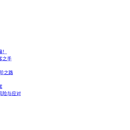
骗！
客之手
进阶之路
案
心风险与应对