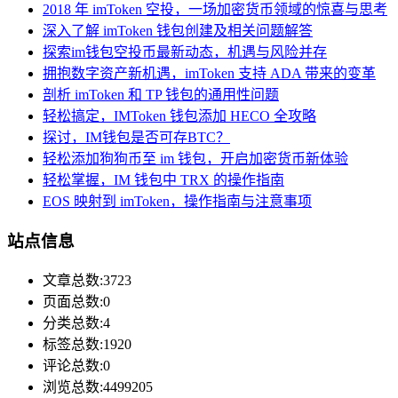
2018 年 imToken 空投，一场加密货币领域的惊喜与思考
深入了解 imToken 钱包创建及相关问题解答
探索im钱包空投币最新动态，机遇与风险并存
拥抱数字资产新机遇，imToken 支持 ADA 带来的变革
剖析 imToken 和 TP 钱包的通用性问题
轻松搞定，IMToken 钱包添加 HECO 全攻略
探讨，IM钱包是否可存BTC？
轻松添加狗狗币至 im 钱包，开启加密货币新体验
轻松掌握，IM 钱包中 TRX 的操作指南
EOS 映射到 imToken，操作指南与注意事项
站点信息
文章总数:3723
页面总数:0
分类总数:4
标签总数:1920
评论总数:0
浏览总数:4499205