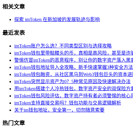
相关文章
探索 imToken 在新加坡的发展轨迹与影响
最近发表
imToken账户怎么选？不同类型区别与选择攻略
imToken钱包里带骷髅头的币，真相是高风险，甚至是诈
警惕仿冒imToken的恶意程序，别让你的数字资产落入黑
imToken钱包地址导入全攻略，新手快速掌握3种安全方法
imToken钱包融资，从社区黑马到Web3钱包巨头的资本
imToken突然显示资产为0？5种常见原因及快速解决办法
用imToken搭建个人冷热钱包，数字资产安全的双保险方
imToken钱包风险评估，数字资产持有者必须警惕的核
imToken支持直接交易吗？钱包功能与交易逻辑解析
关于im钱包地址，安全第一，切勿随意索要
热门文章