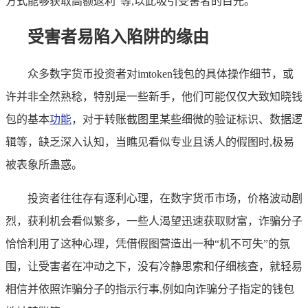
方式能够获取高额返利”等,以此吸引受害者的目光。
受害者易陷入陷阱的缘由
众多数字货币投资者对imtoken钱包的具体操作细节，或
许并非全然熟稔，特别是一些新手，他们可能仅仅大致知晓钱
包的基本
功能
，对于转账截图里某些细微的验证标识、数据逻
辑等，缺乏深入认知，当瞧见看似专业且诱人的假图时,极易
被表象所蛊惑。
投资者往往存有逐利心理，在数字货币市场，价格波动剧
烈，获利机会看似繁多，一些人渴望迅速获取财富，诈骗分子
恰恰利用了这种心理，凭借假图营造出一种“机不可失”的氛
围，让受害者在冲动之下，没有冷静思索和仔细核查，就轻易
相信并依照诈骗分子的指示行事,例如向诈骗分子指定的钱包