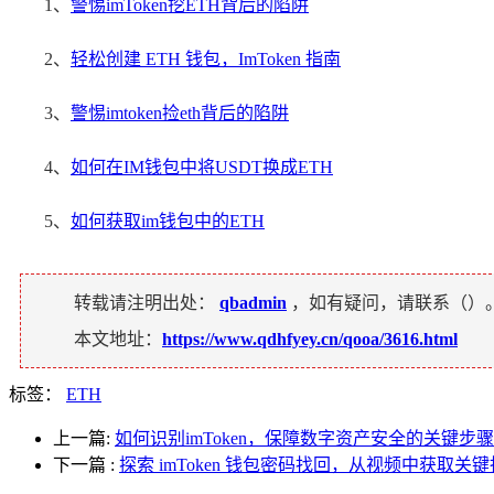
1、
警惕imToken挖ETH背后的陷阱
2、
轻松创建 ETH 钱包，ImToken 指南
3、
警惕imtoken捡eth背后的陷阱
4、
如何在IM钱包中将USDT换成ETH
5、
如何获取im钱包中的ETH
转载请注明出处：
qbadmin
，如有疑问，请联系（
）
本文地址：
https://www.qdhfyey.cn/qooa/3616.html
标签：
ETH
上一篇:
如何识别imToken，保障数字资产安全的关键步骤
下一篇
:
探索 imToken 钱包密码找回，从视频中获取关