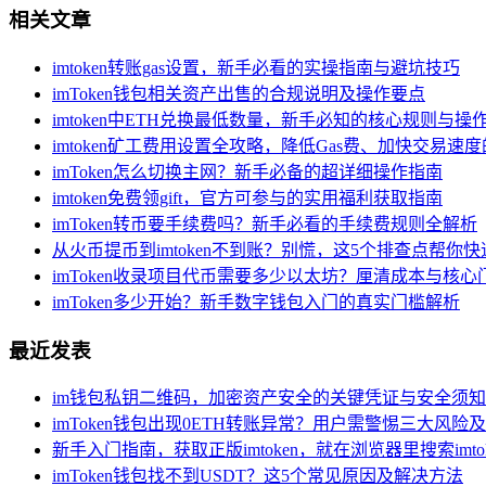
相关文章
imtoken转账gas设置，新手必看的实操指南与避坑技巧
imToken钱包相关资产出售的合规说明及操作要点
imtoken中ETH兑换最低数量，新手必知的核心规则与操
imtoken矿工费用设置全攻略，降低Gas费、加快交易速
imToken怎么切换主网？新手必备的超详细操作指南
imtoken免费领gift，官方可参与的实用福利获取指南
imToken转币要手续费吗？新手必看的手续费规则全解析
从火币提币到imtoken不到账？别慌，这5个排查点帮你
imToken收录项目代币需要多少以太坊？厘清成本与核心
imToken多少开始？新手数字钱包入门的真实门槛解析
最近发表
im钱包私钥二维码，加密资产安全的关键凭证与安全须知
imToken钱包出现0ETH转账异常？用户需警惕三大风险
新手入门指南，获取正版imtoken，就在浏览器里搜索imtok
imToken钱包找不到USDT？这5个常见原因及解决方法