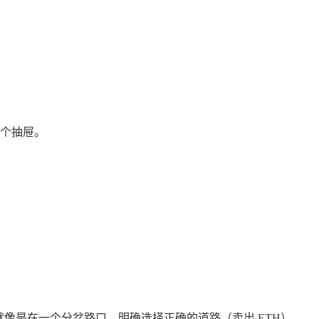
那个抽屉。
就像是在一个分岔路口，明确选择正确的道路（卖出 ETH）。