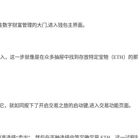
扇通往数字财富管理的大门,进入钱包主界面。
进入，这一步就像是在众多抽屉中找到存放特定宝物（ETH）的
点击它，就如同按下了开启交易之旅的启动键,进入交易功能页面。
精准选择“卖出”，然后在币种选择中笃定确定是 ETH，这一过程