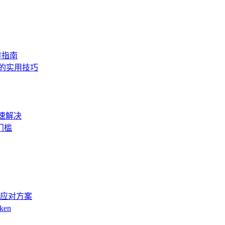
作指南
度的实用技巧
快速解决
门槛
及应对方案
en