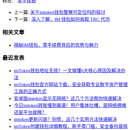
标签：
零手续费
上一篇:
关于imtoken钱包警察可定位吗的探讨
下一篇
:
深入了解，IM 钱包如何收取 TRC 代币
相关文章
揭秘IM钱包，零手续费背后的优势与魅力
最近发表
imToken钱包地址无效？一文搞懂6大核心原因及解决办
法
imToken钱包官方网站下载，安全获取专业数字资产管理
工具的正确方式
安卓版imtoken显示无网络？这几个方法帮你快速解决
今日imtoken转账慢到离谱！用户集体吐槽，是网络拥堵
还是平台故障？
imtoken更新闪退？别慌，这几个实用方法快速解决
imToken创建钱包详细教程，新手零门槛，安全备份是核